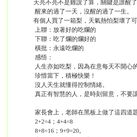
天亮不亮不是雞說了算，關鍵是誰醒了
醒來的過了一天，沒醒的過了一生。
有個人買了一箱梨，天氣熱怕梨壞了可
上聯：放著好的吃爛的
下聯：吃了爛的爛好的
橫批：永遠吃爛的
感悟：
人生亦如吃梨，因為在意每天不開心的
珍惜當下，積極快樂！
沒人天生就懂得控制情緒。
真正有智慧的人，是時刻留意，不要讓
家長會上，老師在黑板上做了這四道
2+2=4；4+4=8
8+8=16；9+9=20。