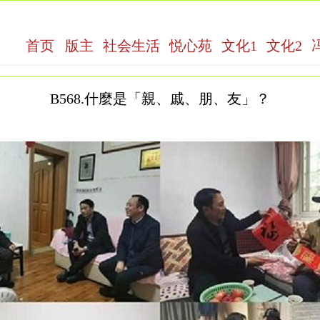
首页
版主
社会生活
悦心苑
文化1
文化2
B568.什麼是「親、戚、朋、友」？