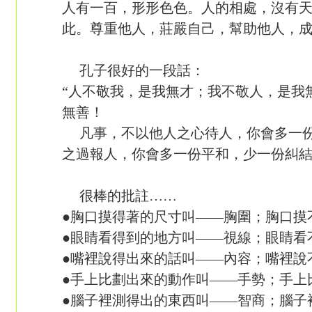
人有一百，形形色色。人的相處，沒有
此。尊重他人，莊嚴自己，幫助他人，
孔子很好的一段話：
“人不敬我，是我無才；我不敬人，是我
無善！
凡事，不以他人之心待人，你會多一份
之過報人，你會多一份平和，少一份糾
很棒的批註……
●胸口摸得著的尺寸叫——胸圍；胸口摸
●眼睛看得到的地方叫——視線；眼睛看
●嘴裡說得出來的話叫——內容；嘴裡說
●手上比劃出來的動作叫——手勢；手上
●腦子裡測得出的東西叫——智商；腦子