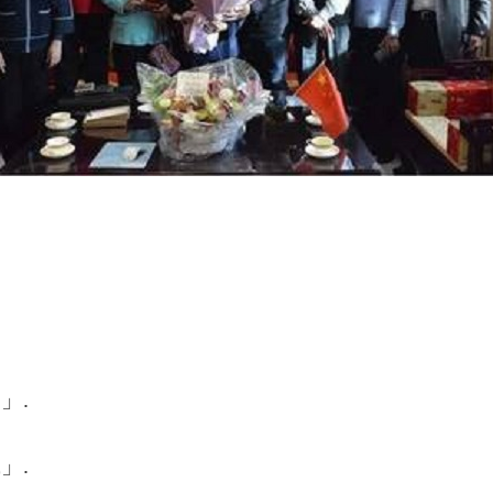
」.
」.