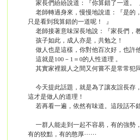
家長們紛紛說道：『你算錯了一道。 
老師轉過身來，慢慢地說道：『是的，
只是看到我算錯的一道呢！ 』
老師接著意味深長地說：『家長們，教
孩子如此，成人亦是，共勉之！
做人也是這樣，你對他百次好，也許他
這就是100－1＝0的人性道理 。
其實家裡親人之間又何嘗不是常常犯
今天提此話題，就是為了讓友誼長存，
這才是做人的道理！
若再看一遍，依然有味道。這段話不錯
一群人能走到一起不容易，有的強勢，
有的狡黠，有的憨厚⋯⋯