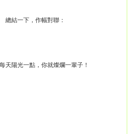
 總結一下，作幅對聯：
每天陽光一點，你就燦爛一輩子！