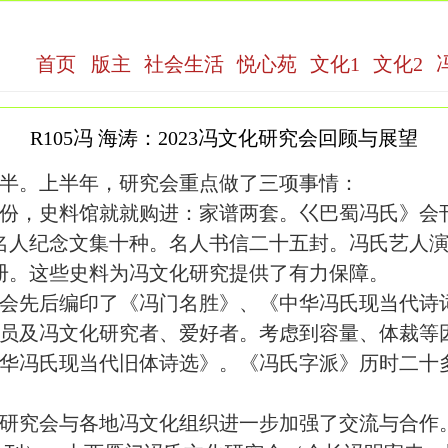
首页
版主
社会生活
悦心苑
文化1
文化2
R105冯 海涛：2023冯文化研究会回顾与展望
去一半。上半年，研究会重点做了三项事情：
份，史料馆就就购进：家谱两套。巜巴蜀冯氏》会刊一
氏名人纪念文集十种。名人书信二十五封。冯氏艺人
6册。这些史料为冯文化研究提供了有力保障。
会先后编印了《冯门名胜》、《中华冯氏现当代诗
员及冯文化研究者、爱好者。考虑到容量、体裁等
华冯氏现当代旧体诗选》。《冯氏字派》历时二十
年，研究会与各地冯文化组织进一步加强了交流与合