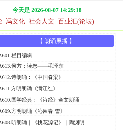
今天是 2026-08-07 14:29:18
2
冯文化
社会人文
百业汇(论坛)
【 朗诵展播 】
A601 栏目编辑
A613.侯方：读您——毛泽东
A612.诗朗诵：《中国脊梁》
A611.方明朗诵《满江红》
A610.国学经典：《诗经》全文朗诵
A609.方明朗诵《沁园春·雪》
A608.听朗诵｜《桃花源记》｜陶渊明