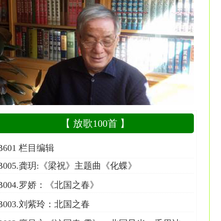
【 放歌100首 】
B601 栏目编辑
B005.龚玥:《梁祝》主题曲《化蝶》
B004.罗娇：《北国之春》
B003.刘紫玲：北国之春