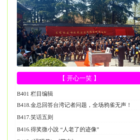
【 开心一笑 】
B401 栏目编辑
B418.金总回答台湾记者问题，全场鸦雀无声！
B417.笑话五则
B416.得奖微小說 “人老了的迹像”