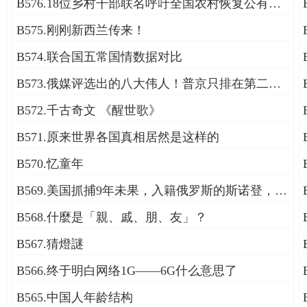
B576.18位乡村干部联名呼吁全国农村恢复公有制的倡议书！
B575.刚刚新西兰传来！
B574.联合国五常国情数据对比
B573.俄媒评选出的八大伟人！普京只排在第二位！
B572.千古奇文 《醒世歌》
B571.原来世界各国真相居然是这样的
B570.忆童年
B569.美国抓捕9年未果，入籍俄罗斯的斯诺登，如今过得怎样？
B568.什麼是「親、戚、朋、友」？
B567.猜燈謎
B566.终于明白网络1G——6G什么意思了
B565.中国人年龄结构