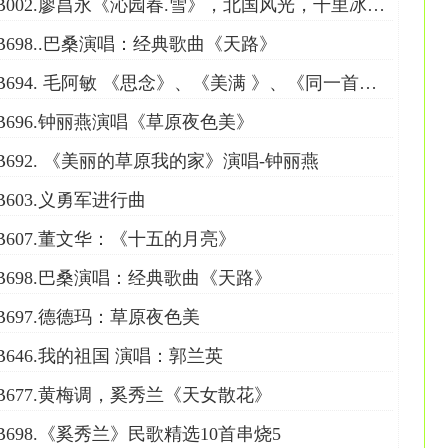
B002.廖昌永《沁园春.雪》，北国风光，千里冰封，万里雪飘
B698..巴桑演唱：经典歌曲《天路》
B694. 毛阿敏 《思念》、《美满 》、《同一首歌 》
B696.钟丽燕演唱《草原夜色美》
B692. 《美丽的草原我的家》演唱-钟丽燕
B603.义勇军进行曲
B607.董文华：《十五的月亮》
B698.巴桑演唱：经典歌曲《天路》
B697.德德玛：草原夜色美
B646.我的祖国 演唱：郭兰英
B677.黄梅调，奚秀兰《天女散花》
B698.《奚秀兰》民歌精选10首串烧5