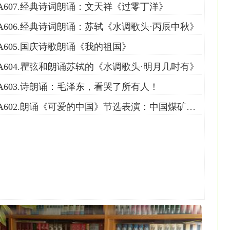
A607.经典诗词朗诵：文天祥《过零丁洋》
A606.经典诗词朗诵：苏轼《水调歌头·丙辰中秋》
A605.国庆诗歌朗诵《我的祖国》
A604.瞿弦和朗诵苏轼的《水调歌头·明月几时有》
A603.诗朗诵：毛泽东，看哭了所有人！
A602.朗诵《可爱的中国》节选表演：中国煤矿文工团何恺鹏